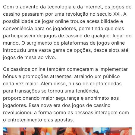
Com o advento da tecnologia e da internet, os jogos de
cassino passaram por uma revolução no século XXI. A
possibilidade de jogar online trouxe acessibilidade e
conveniência para os jogadores, permitindo que eles
participassem de jogos de cassino de qualquer lugar do
mundo. O surgimento de plataformas de jogos online
introduziu uma vasta gama de opções, desde slots até
jogos de mesa ao vivo.
Os cassinos online também começaram a implementar
bônus e promoções atraentes, atraindo um público
cada vez maior. Além disso, o uso de criptomoedas
para transações se tornou uma tendência,
proporcionando maior segurança e anonimato aos
jogadores. Essa nova era dos jogos de cassino
revolucionou a forma como as pessoas interagem com
o entretenimento e as apostas.