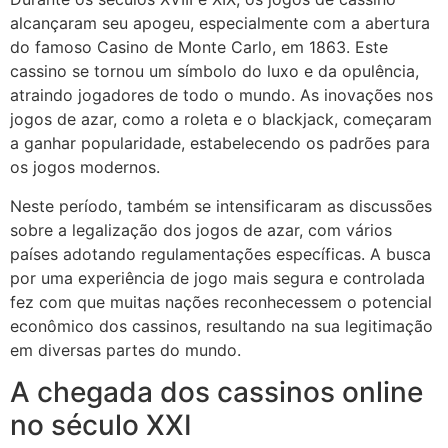
alcançaram seu apogeu, especialmente com a abertura
do famoso Casino de Monte Carlo, em 1863. Este
cassino se tornou um símbolo do luxo e da opulência,
atraindo jogadores de todo o mundo. As inovações nos
jogos de azar, como a roleta e o blackjack, começaram
a ganhar popularidade, estabelecendo os padrões para
os jogos modernos.
Neste período, também se intensificaram as discussões
sobre a legalização dos jogos de azar, com vários
países adotando regulamentações específicas. A busca
por uma experiência de jogo mais segura e controlada
fez com que muitas nações reconhecessem o potencial
econômico dos cassinos, resultando na sua legitimação
em diversas partes do mundo.
A chegada dos cassinos online
no século XXI