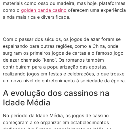
materiais como osso ou madeira, mas hoje, plataformas
como o
golden panda casino
oferecem uma experiência
ainda mais rica e diversificada.
Com o passar dos séculos, os jogos de azar foram se
espalhando para outras regiões, como a China, onde
surgiram os primeiros jogos de cartas e o famoso jogo
de azar chamado “keno”. Os romanos também
contribuíram para a popularização das apostas,
realizando jogos em festas e celebrações, o que trouxe
um novo nível de entretenimento à sociedade da época.
A evolução dos cassinos na
Idade Média
No período da Idade Média, os jogos de cassino
começaram a se organizar em estabelecimentos