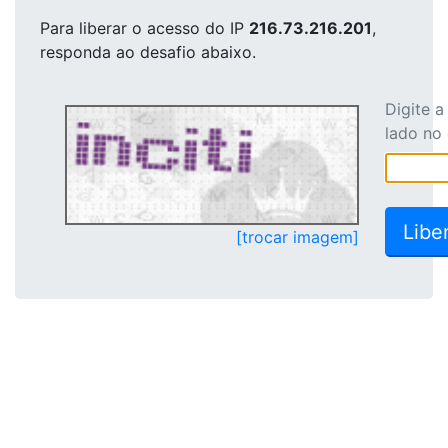
Para liberar o acesso
do IP
216.73.216.201
,
responda ao desafio abaixo.
Digite 
lado no
[trocar imagem]