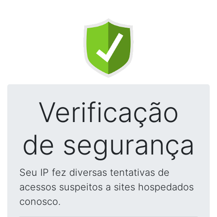
Verificação
de segurança
Seu IP fez diversas tentativas de
acessos suspeitos a sites hospedados
conosco.