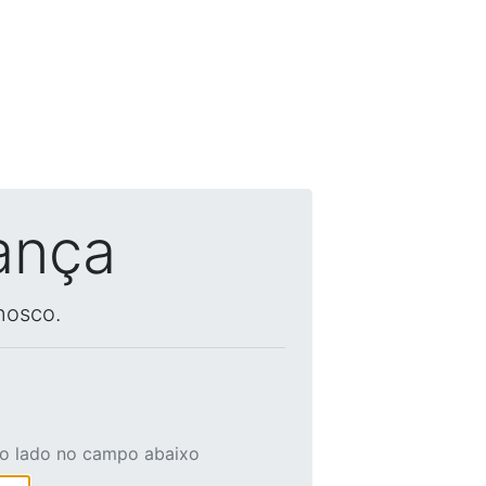
ança
nosco.
ao lado no campo abaixo