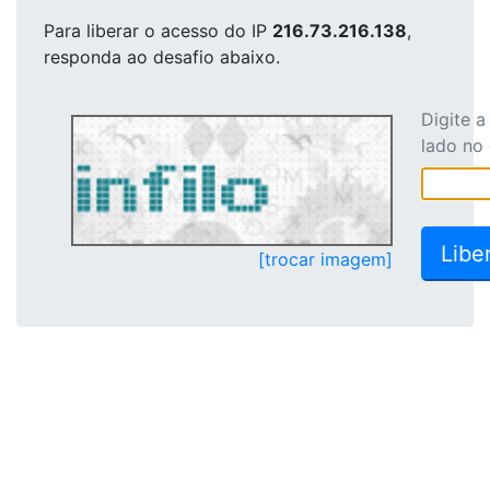
Para liberar o acesso
do IP
216.73.216.138
,
responda ao desafio abaixo.
Digite 
lado no
[trocar imagem]