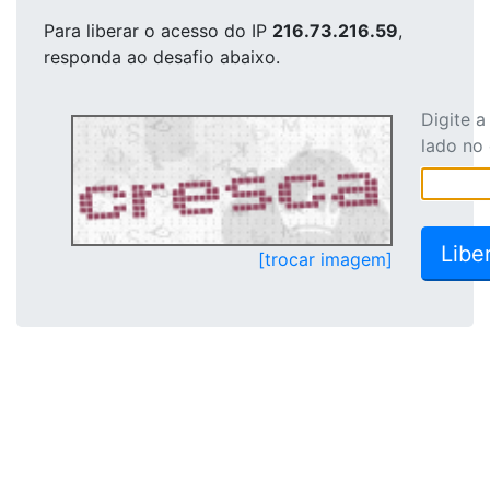
Para liberar o acesso
do IP
216.73.216.59
,
responda ao desafio abaixo.
Digite 
lado no
[trocar imagem]