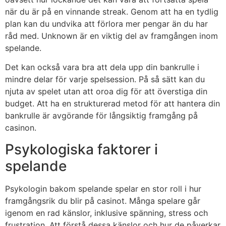
när du är på en vinnande streak. Genom att ha en tydlig
plan kan du undvika att förlora mer pengar än du har
råd med. Unknown är en viktig del av framgången inom
spelande.
Det kan också vara bra att dela upp din bankrulle i
mindre delar för varje spelsession. På så sätt kan du
njuta av spelet utan att oroa dig för att överstiga din
budget. Att ha en strukturerad metod för att hantera din
bankrulle är avgörande för långsiktig framgång på
casinon.
Psykologiska faktorer i
spelande
Psykologin bakom spelande spelar en stor roll i hur
framgångsrik du blir på casinot. Många spelare går
igenom en rad känslor, inklusive spänning, stress och
frustration. Att förstå dessa känslor och hur de påverkar