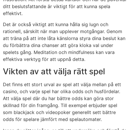
ditt beslutsfattande är viktigt för att kunna spela
effektivt.
Det är också viktigt att kunna hålla sig lugn och
rationell, särskilt när man upplever motgångar. Genom
att träna på att inte låta känslorna styra dina beslut kan
du förbättra dina chanser att göra kloka val under
spelets gång. Meditation och mindfulness kan vara
effektiva verktyg för att uppnå detta.
Vikten av att välja rätt spel
Det finns ett stort urval av spel att välja mellan på ett
casino, och varje spel har olika odds och husfördelar.
Att välja spel där du har bättre odds kan göra stor
skillnad för din framgång. Till exempel erbjuder spel
som blackjack och videopoker generellt sett bättre
odds för spelare jämfört med spelautomater.