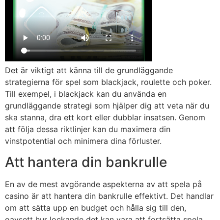
Det är viktigt att känna till de grundläggande
strategierna för spel som blackjack, roulette och poker.
Till exempel, i blackjack kan du använda en
grundläggande strategi som hjälper dig att veta när du
ska stanna, dra ett kort eller dubblar insatsen. Genom
att följa dessa riktlinjer kan du maximera din
vinstpotential och minimera dina förluster.
Att hantera din bankrulle
En av de mest avgörande aspekterna av att spela på
casino är att hantera din bankrulle effektivt. Det handlar
om att sätta upp en budget och hålla sig till den,
oavsett hur lockande det kan vara att fortsätta spela