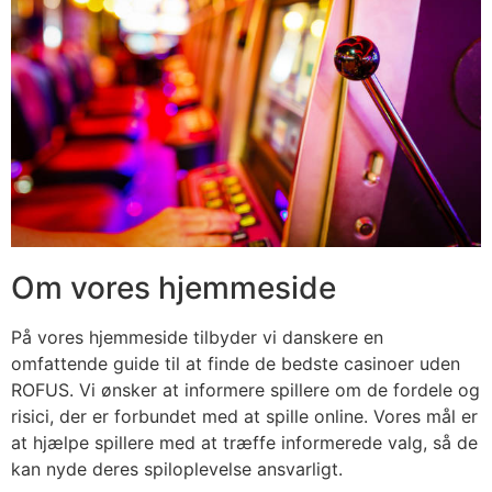
Om vores hjemmeside
På vores hjemmeside tilbyder vi danskere en
omfattende guide til at finde de bedste casinoer uden
ROFUS. Vi ønsker at informere spillere om de fordele og
risici, der er forbundet med at spille online. Vores mål er
at hjælpe spillere med at træffe informerede valg, så de
kan nyde deres spiloplevelse ansvarligt.