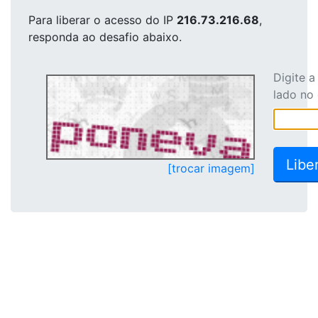
Para liberar o acesso
do IP
216.73.216.68
,
responda ao desafio abaixo.
Digite 
lado no
[trocar imagem]