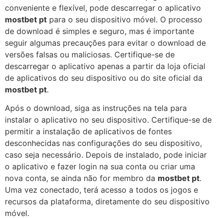
conveniente e flexível, pode descarregar o aplicativo
mostbet pt
para o seu dispositivo móvel. O processo
de download é simples e seguro, mas é importante
seguir algumas precauções para evitar o download de
versões falsas ou maliciosas. Certifique-se de
descarregar o aplicativo apenas a partir da loja oficial
de aplicativos do seu dispositivo ou do site oficial da
mostbet pt
.
Após o download, siga as instruções na tela para
instalar o aplicativo no seu dispositivo. Certifique-se de
permitir a instalação de aplicativos de fontes
desconhecidas nas configurações do seu dispositivo,
caso seja necessário. Depois de instalado, pode iniciar
o aplicativo e fazer login na sua conta ou criar uma
nova conta, se ainda não for membro da
mostbet pt
.
Uma vez conectado, terá acesso a todos os jogos e
recursos da plataforma, diretamente do seu dispositivo
móvel.