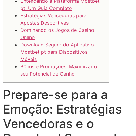
Entendendo a Plataforma Mostbet
pt: Um Guia Completo
Estratégias Vencedoras para
Apostas Desportivas
Dominando os Jogos de Casino
Online
Download Seguro do Aplicativo
Mostbet pt para Dispositivos
Móveis
Bônus e Promoções: Maximizar o
seu Potencial de Ganho
Prepare-se para a
Emoção: Estratégias
Vencedoras e o