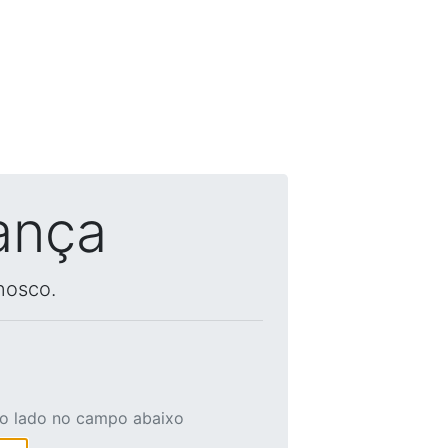
ança
nosco.
ao lado no campo abaixo