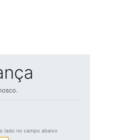
ança
nosco.
ao lado no campo abaixo