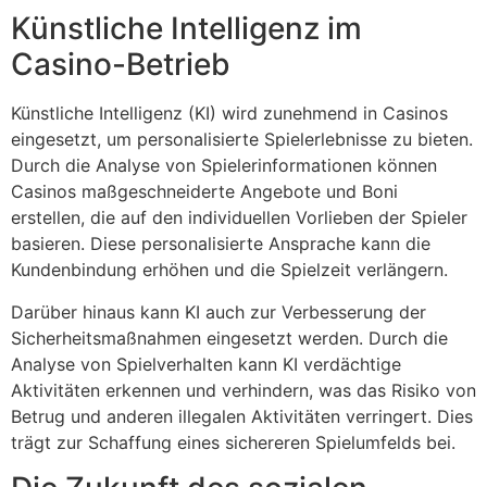
Künstliche Intelligenz im
Casino-Betrieb
Künstliche Intelligenz (KI) wird zunehmend in Casinos
eingesetzt, um personalisierte Spielerlebnisse zu bieten.
Durch die Analyse von Spielerinformationen können
Casinos maßgeschneiderte Angebote und Boni
erstellen, die auf den individuellen Vorlieben der Spieler
basieren. Diese personalisierte Ansprache kann die
Kundenbindung erhöhen und die Spielzeit verlängern.
Darüber hinaus kann KI auch zur Verbesserung der
Sicherheitsmaßnahmen eingesetzt werden. Durch die
Analyse von Spielverhalten kann KI verdächtige
Aktivitäten erkennen und verhindern, was das Risiko von
Betrug und anderen illegalen Aktivitäten verringert. Dies
trägt zur Schaffung eines sichereren Spielumfelds bei.