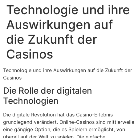
Technologie und ihre
Auswirkungen auf
die Zukunft der
Casinos
Technologie und ihre Auswirkungen auf die Zukunft der
Casinos
Die Rolle der digitalen
Technologien
Die digitale Revolution hat das Casino-Erlebnis
grundlegend verändert. Online-Casinos sind mittlerweile
eine gängige Option, die es Spielern ermöglicht, von
überall auf der Welt zu spielen. Die einfache