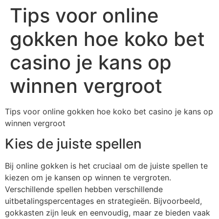
Tips voor online
gokken hoe koko bet
casino je kans op
winnen vergroot
Tips voor online gokken hoe koko bet casino je kans op
winnen vergroot
Kies de juiste spellen
Bij online gokken is het cruciaal om de juiste spellen te
kiezen om je kansen op winnen te vergroten.
Verschillende spellen hebben verschillende
uitbetalingspercentages en strategieën. Bijvoorbeeld,
gokkasten zijn leuk en eenvoudig, maar ze bieden vaak