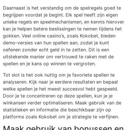
Daarnaast is het verstandig om de spelregels goed te
begrijpen voordat je begint. Elk spel heeft zijn eigen
unieke regels en speelmechanismen, en kennis hierover
kan je helpen betere beslissingen te nemen tijdens het
gokken. Veel online casino’s, zoals Kokobet, bieden
demo-versies van hun spellen aan, zodat je kunt
oefenen zonder echt geld in te zetten. Dit is een
uitstekende manier om vertrouwd te raken met de
spellen en je kans op winnen te vergroten.
Tot slot is het ook nuttig om je favoriete spellen te
analyseren. Kijk naar je eerdere resultaten en bepaal
welke spellen je het meest succesvol hebt gespeeld.
Door je te concentreren op deze spellen, kun je je
winkansen verder optimaliseren. Maak gebruik van de
statistieken en informatie die beschikbaar zijn op
platforms zoals Kokobet om je strategie te verfijnen.
Maak gebruik van bonussen en