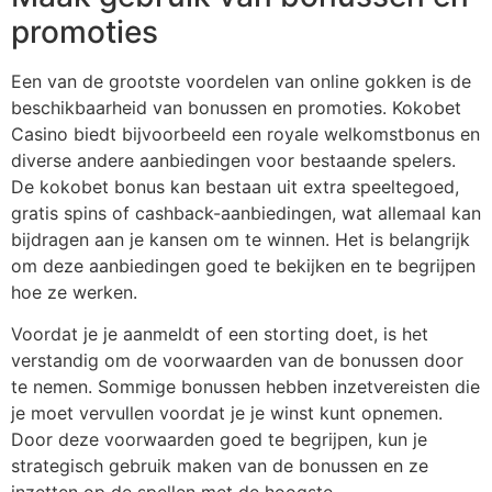
promoties
Een van de grootste voordelen van online gokken is de
beschikbaarheid van bonussen en promoties. Kokobet
Casino biedt bijvoorbeeld een royale welkomstbonus en
diverse andere aanbiedingen voor bestaande spelers.
De kokobet bonus kan bestaan uit extra speeltegoed,
gratis spins of cashback-aanbiedingen, wat allemaal kan
bijdragen aan je kansen om te winnen. Het is belangrijk
om deze aanbiedingen goed te bekijken en te begrijpen
hoe ze werken.
Voordat je je aanmeldt of een storting doet, is het
verstandig om de voorwaarden van de bonussen door
te nemen. Sommige bonussen hebben inzetvereisten die
je moet vervullen voordat je je winst kunt opnemen.
Door deze voorwaarden goed te begrijpen, kun je
strategisch gebruik maken van de bonussen en ze