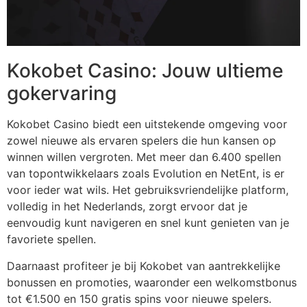
Kokobet Casino: Jouw ultieme
gokervaring
Kokobet Casino biedt een uitstekende omgeving voor
zowel nieuwe als ervaren spelers die hun kansen op
winnen willen vergroten. Met meer dan 6.400 spellen
van topontwikkelaars zoals Evolution en NetEnt, is er
voor ieder wat wils. Het gebruiksvriendelijke platform,
volledig in het Nederlands, zorgt ervoor dat je
eenvoudig kunt navigeren en snel kunt genieten van je
favoriete spellen.
Daarnaast profiteer je bij Kokobet van aantrekkelijke
bonussen en promoties, waaronder een welkomstbonus
tot €1.500 en 150 gratis spins voor nieuwe spelers.