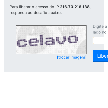
Para liberar o acesso
do IP
216.73.216.138
,
responda ao desafio abaixo.
Digite 
lado no
[trocar imagem]