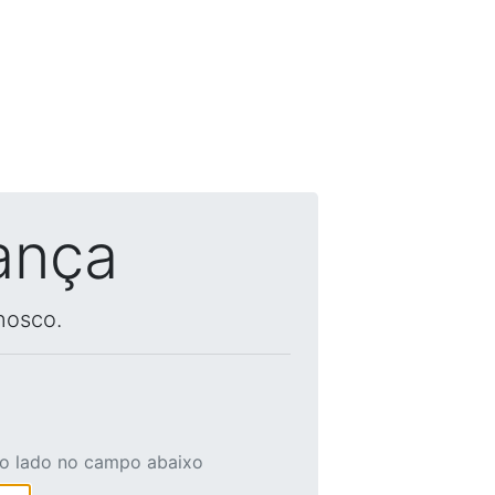
ança
nosco.
ao lado no campo abaixo