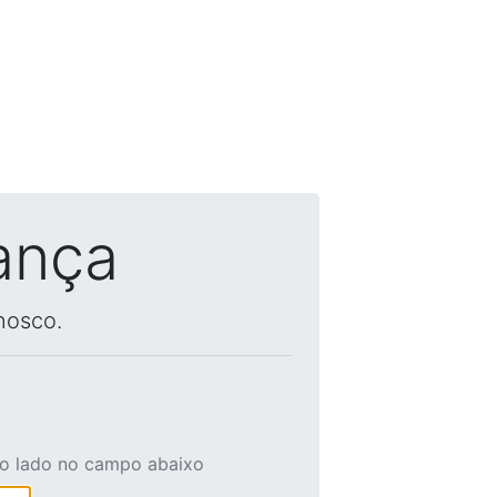
ança
nosco.
ao lado no campo abaixo