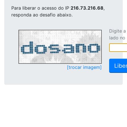
Para liberar o acesso
do IP
216.73.216.68
,
responda ao desafio abaixo.
Digite 
lado no
[trocar imagem]