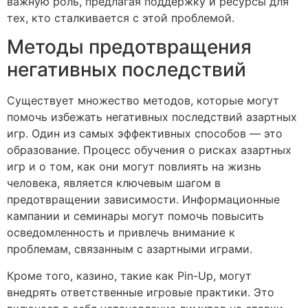
важную роль, предлагая поддержку и ресурсы для
тех, кто сталкивается с этой проблемой.
Методы предотвращения
негативных последствий
Существует множество методов, которые могут
помочь избежать негативных последствий азартных
игр. Один из самых эффективных способов — это
образование. Процесс обучения о рисках азартных
игр и о том, как они могут повлиять на жизнь
человека, является ключевым шагом в
предотвращении зависимости. Информационные
кампании и семинары могут помочь повысить
осведомленность и привлечь внимание к
проблемам, связанным с азартными играми.
Кроме того, казино, такие как Pin-Up, могут
внедрять ответственные игровые практики. Это