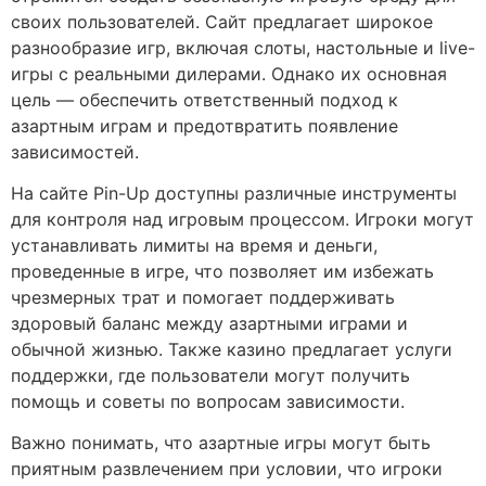
своих пользователей. Сайт предлагает широкое
разнообразие игр, включая слоты, настольные и live-
игры с реальными дилерами. Однако их основная
цель — обеспечить ответственный подход к
азартным играм и предотвратить появление
зависимостей.
На сайте Pin-Up доступны различные инструменты
для контроля над игровым процессом. Игроки могут
устанавливать лимиты на время и деньги,
проведенные в игре, что позволяет им избежать
чрезмерных трат и помогает поддерживать
здоровый баланс между азартными играми и
обычной жизнью. Также казино предлагает услуги
поддержки, где пользователи могут получить
помощь и советы по вопросам зависимости.
Важно понимать, что азартные игры могут быть
приятным развлечением при условии, что игроки