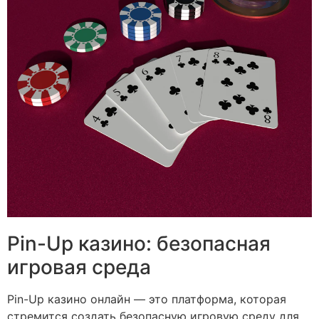
Pin-Up казино: безопасная
игровая среда
Pin-Up казино онлайн — это платформа, которая
стремится создать безопасную игровую среду для