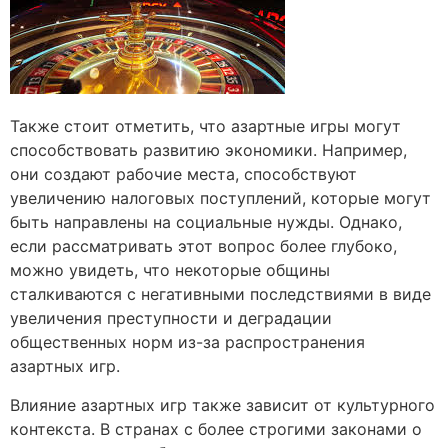
Также стоит отметить, что азартные игры могут
способствовать развитию экономики. Например,
они создают рабочие места, способствуют
увеличению налоговых поступлений, которые могут
быть направлены на социальные нужды. Однако,
если рассматривать этот вопрос более глубоко,
можно увидеть, что некоторые общины
сталкиваются с негативными последствиями в виде
увеличения преступности и деградации
общественных норм из-за распространения
азартных игр.
Влияние азартных игр также зависит от культурного
контекста. В странах с более строгими законами о