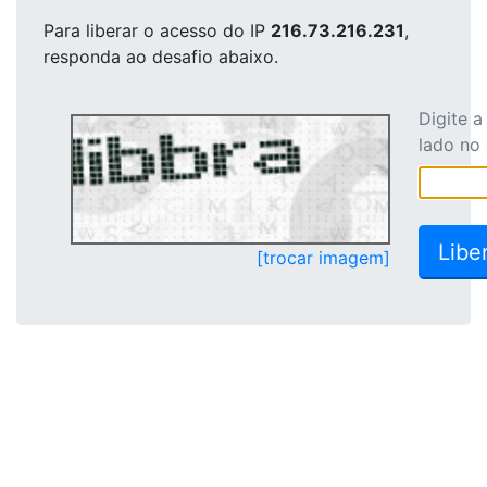
Para liberar o acesso
do IP
216.73.216.231
,
responda ao desafio abaixo.
Digite 
lado no
[trocar imagem]