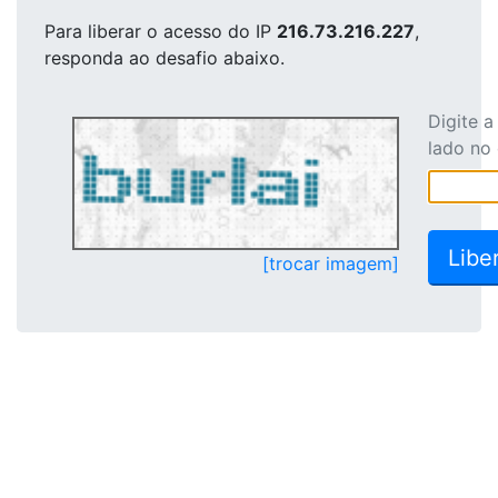
Para liberar o acesso
do IP
216.73.216.227
,
responda ao desafio abaixo.
Digite 
lado no
[trocar imagem]