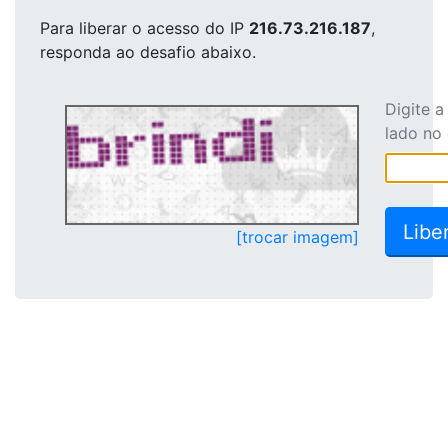
Para liberar o acesso
do IP
216.73.216.187
,
responda ao desafio abaixo.
Digite 
lado no
[trocar imagem]