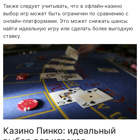
Также следует учитывать, что в офлайн-казино
выбор игр может быть ограничен по сравнению с
онлайн-платформами. Это может снижать шансы
найти идеальную игру или сделать более выгодную
ставку.
Казино Пинко: идеальный