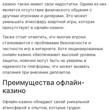
казино также имеют свои недостатки. Одним из них
является отсутствие физического общения с
другими игроками и дилерами. Это может
уменьшать атмосферу азартной игры, которая
присутствует в офлайн-казино.
Также стоит отметить, что многие игроки
сталкиваются с проблемами безопасности и
честности игр в интернете. Хотя лицензированные
онлайн-казино обеспечивают высокий уровень
защиты, новички могут быть не уверены в
надежности платформы, что может вызвать
опасения при внесении депозитов.
Преимущества офлайн-
казино
Офлайн-казино обладают своей уникальной
атмосферой и опытом, которые трудно