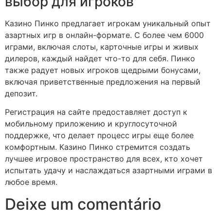
выбор для игроков
Казино Пинко предлагает игрокам уникальный опыт
азартных игр в онлайн-формате. С более чем 6000
играми, включая слоты, карточные игры и живых
дилеров, каждый найдет что-то для себя. Пинко
также радует новых игроков щедрыми бонусами,
включая приветственные предложения на первый
депозит.
Регистрация на сайте предоставляет доступ к
мобильному приложению и круглосуточной
поддержке, что делает процесс игры еще более
комфортным. Казино Пинко стремится создать
лучшее игровое пространство для всех, кто хочет
испытать удачу и наслаждаться азартными играми в
любое время.
Deixe um comentário