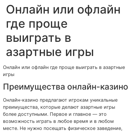
Онлайн или офлайн
где проще
выиграть в
азартные игры
Онлайн или офлайн где проще выиграть в азартные
игры
Преимущества онлайн-казино
Онлайн-казино предлагают игрокам уникальные
преимущества, которые делают азартные игры
более доступными. Первое и главное — это
возможность играть в любое время и в любом
месте. Не нужно посещать физическое заведение,