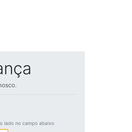
ança
nosco.
ao lado no campo abaixo