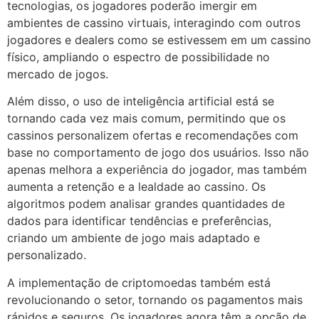
tecnologias, os jogadores poderão imergir em
ambientes de cassino virtuais, interagindo com outros
jogadores e dealers como se estivessem em um cassino
físico, ampliando o espectro de possibilidade no
mercado de jogos.
Além disso, o uso de inteligência artificial está se
tornando cada vez mais comum, permitindo que os
cassinos personalizem ofertas e recomendações com
base no comportamento de jogo dos usuários. Isso não
apenas melhora a experiência do jogador, mas também
aumenta a retenção e a lealdade ao cassino. Os
algoritmos podem analisar grandes quantidades de
dados para identificar tendências e preferências,
criando um ambiente de jogo mais adaptado e
personalizado.
A implementação de criptomoedas também está
revolucionando o setor, tornando os pagamentos mais
rápidos e seguros. Os jogadores agora têm a opção de