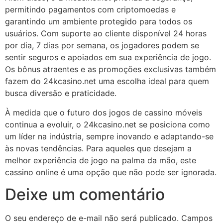
permitindo pagamentos com criptomoedas e
garantindo um ambiente protegido para todos os
usuários. Com suporte ao cliente disponível 24 horas
por dia, 7 dias por semana, os jogadores podem se
sentir seguros e apoiados em sua experiência de jogo.
Os bônus atraentes e as promoções exclusivas também
fazem do 24kcasino.net uma escolha ideal para quem
busca diversão e praticidade.
À medida que o futuro dos jogos de cassino móveis
continua a evoluir, o 24kcasino.net se posiciona como
um líder na indústria, sempre inovando e adaptando-se
às novas tendências. Para aqueles que desejam a
melhor experiência de jogo na palma da mão, este
cassino online é uma opção que não pode ser ignorada.
Deixe um comentário
O seu endereço de e-mail não será publicado.
Campos