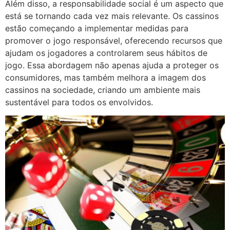
Além disso, a responsabilidade social é um aspecto que
está se tornando cada vez mais relevante. Os cassinos
estão começando a implementar medidas para
promover o jogo responsável, oferecendo recursos que
ajudam os jogadores a controlarem seus hábitos de
jogo. Essa abordagem não apenas ajuda a proteger os
consumidores, mas também melhora a imagem dos
cassinos na sociedade, criando um ambiente mais
sustentável para todos os envolvidos.